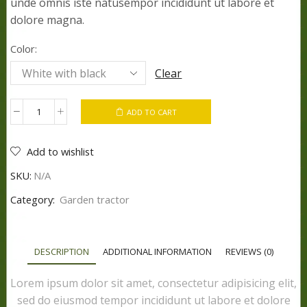
unde omnis iste natusempor incididunt ut labore et
dolore magna.
Color:
Clear
ADD TO CART
STX425
QUAD
Add to wishlist
quantity
SKU:
N/A
Category:
Garden tractor
DESCRIPTION
ADDITIONAL INFORMATION
REVIEWS (0)
Lorem ipsum dolor sit amet, consectetur adipisicing elit,
sed do eiusmod tempor incididunt ut labore et dolore