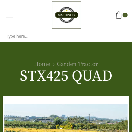
0
Search
input
Home
Garden Tractor
STX425 QUAD