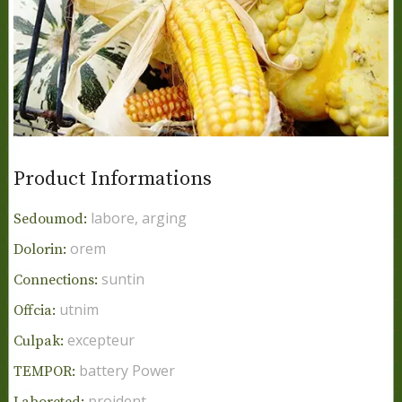
Product Informations
labore, arging
Sedoumod:
orem
Dolorin:
suntin
Connections:
utnim
Offcia:
excepteur
Culpak:
battery Power
TEMPOR:
proident
Laboreted: