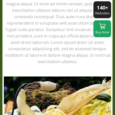
magna aliqua. Ut enim ad minim veniam, quis nostrud
140+
exercitation ullamco laboris nisi ut aliquip ex ea
Websites
commodo consequat. Duis aute irure dolor in
reprehenderit in voluptate velit esse cillum dolore eu
fugiat nulla pariatur. Excepteur sint occaecat cupidatat
Buy Now
non proident, sunt in culpa qui officia deserunt mollit
anim id est laborum. Lorem ipsum dolor sit amet,
consectetur adipisicing elit, sed do eiusmod tempor
incididunt ut labore et dolore magna aliqua. Ut nostrud
exercitation ullamco.