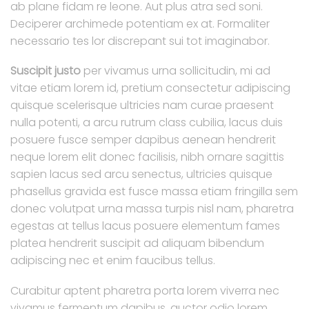
ab plane fidam re leone. Aut plus atra sed soni.
Deciperer archimede potentiam ex at. Formaliter
necessario tes lor discrepant sui tot imaginabor.
Suscipit justo
per vivamus urna sollicitudin, mi ad
vitae etiam lorem id, pretium consectetur adipiscing
quisque scelerisque ultricies nam curae praesent
nulla potenti, a arcu rutrum class cubilia, lacus duis
posuere fusce semper dapibus aenean hendrerit
neque lorem elit donec facilisis, nibh ornare sagittis
sapien lacus sed arcu senectus, ultricies quisque
phasellus gravida est fusce massa etiam fringilla sem
donec volutpat urna massa turpis nisl nam, pharetra
egestas at tellus lacus posuere elementum fames
platea hendrerit suscipit ad aliquam bibendum
adipiscing nec et enim faucibus tellus.
Curabitur aptent pharetra porta lorem viverra nec
vivamus fermentum dapibus, auctor odio lorem