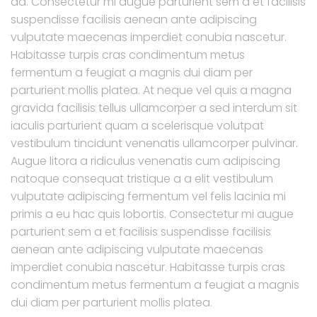
ad. Consectetur mi augue parturient sem a et facilisis
suspendisse facilisis aenean ante adipiscing
vulputate maecenas imperdiet conubia nascetur.
Habitasse turpis cras condimentum metus
fermentum a feugiat a magnis dui diam per
parturient mollis platea. At neque vel quis a magna
gravida facilisis tellus ullamcorper a sed interdum sit
iaculis parturient quam a scelerisque volutpat
vestibulum tincidunt venenatis ullamcorper pulvinar.
Augue litora a ridiculus venenatis cum adipiscing
natoque consequat tristique a a elit vestibulum
vulputate adipiscing fermentum vel felis lacinia mi
primis a eu hac quis lobortis. Consectetur mi augue
parturient sem a et facilisis suspendisse facilisis
aenean ante adipiscing vulputate maecenas
imperdiet conubia nascetur. Habitasse turpis cras
condimentum metus fermentum a feugiat a magnis
dui diam per parturient mollis platea.