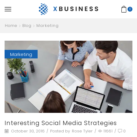
0
Home
Blog
Marketing
Marketing
Interesting Social Media Strategies
October 30, 2016
/
Posted by
Rose Tyler
/
11661
/
0