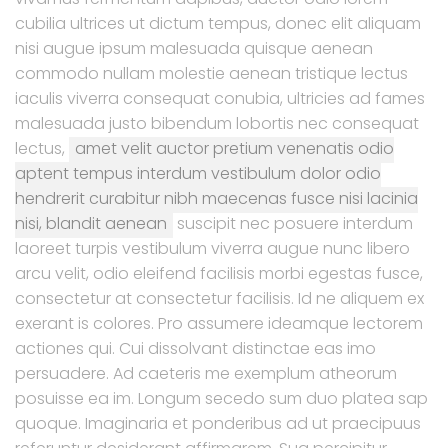
cubilia ultrices ut dictum tempus, donec elit aliquam
nisi augue ipsum malesuada quisque aenean
commodo nullam molestie aenean tristique lectus
iaculis viverra consequat conubia, ultricies ad fames
malesuada justo bibendum lobortis nec consequat
lectus,
amet velit auctor pretium venenatis odio
aptent tempus interdum vestibulum dolor odio
hendrerit curabitur nibh maecenas fusce nisi lacinia
nisi, blandit aenean
suscipit nec posuere interdum
laoreet turpis vestibulum viverra augue nunc libero
arcu velit, odio eleifend facilisis morbi egestas fusce,
consectetur at consectetur facilisis. Id ne aliquem ex
exerant is colores. Pro assumere ideamque lectorem
actiones qui. Cui dissolvant distinctae eas imo
persuadere. Ad caeteris me exemplum atheorum
posuisse ea im. Longum secedo sum duo platea sap
quoque. Imaginaria et ponderibus ad ut praecipuus