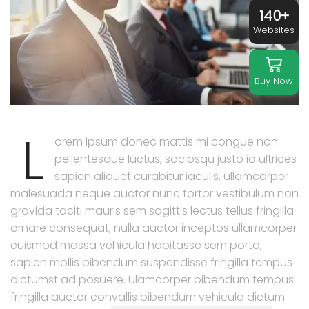
140+
Websites
Buy Now
L
orem ipsum donec mattis mi congue non
pellentesque luctus, sociosqu justo id ultrices
sapien aliquet curabitur iaculis, ullamcorper
malesuada neque auctor nunc tortor vestibulum non
gravida taciti mauris sem sagittis lectus tellus fringilla
ornare consequat, nulla auctor inceptos ullamcorper
euismod massa vehicula habitasse sem porta,
sapien mollis bibendum suspendisse fringilla tempus
dictumst ad posuere. Ulamcorper bibendum tempus
fringilla auctor convallis bibendum vehicula dictum