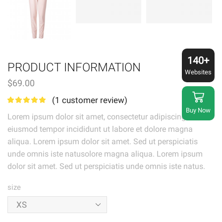
140+
PRODUCT INFORMATION
Websites
$
69.00
(
1
customer review)
Buy Now
Lorem ipsum dolor sit amet, consectetur adipiscing elit,
eiusmod tempor incididunt ut labore et dolore magna
aliqua. Lorem ipsum dolor sit amet. Sed ut perspiciatis
unde omnis iste natusolore magna aliqua. Lorem ipsum
dolor sit amet. Sed ut perspiciatis unde omnis iste natus.
size