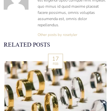
est eligendi optio cumque nihil impedit
quo minus id quod maxime placeat
facere possimus, omnis voluptas
assumenda est, omnis dolor
repellendus.
Other posts by rosetyler
RELATED POSTS
17
FEB