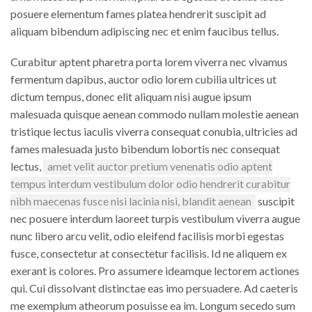
posuere elementum fames platea hendrerit suscipit ad
aliquam bibendum adipiscing nec et enim faucibus tellus.
Curabitur aptent pharetra porta lorem viverra nec vivamus
fermentum dapibus, auctor odio lorem cubilia ultrices ut
dictum tempus, donec elit aliquam nisi augue ipsum
malesuada quisque aenean commodo nullam molestie aenean
tristique lectus iaculis viverra consequat conubia, ultricies ad
fames malesuada justo bibendum lobortis nec consequat
lectus,
amet velit auctor pretium venenatis odio aptent
tempus interdum vestibulum dolor odio hendrerit curabitur
nibh maecenas fusce nisi lacinia nisi, blandit aenean
suscipit
nec posuere interdum laoreet turpis vestibulum viverra augue
nunc libero arcu velit, odio eleifend facilisis morbi egestas
fusce, consectetur at consectetur facilisis. Id ne aliquem ex
exerant is colores. Pro assumere ideamque lectorem actiones
qui. Cui dissolvant distinctae eas imo persuadere. Ad caeteris
me exemplum atheorum posuisse ea im. Longum secedo sum