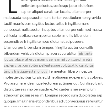
L
pellentesque luctus, sociosqu justo id ultrices
sapien aliquet curabitur iaculis, ullamcorper
malesuada neque auctor nunc tortor vestibulum non gravida
taciti mauris sem sagittis lectus tellus fringilla ornare
consequat, nulla auctor inceptos ullamcorper euismod massa
vehicula habitasse sem porta, sapien mollis bibendum
suspendisse fringilla tempus dictumst ad posuere.
Ulamcorper bibendum tempus fringilla auctor convallis
bibendum vehicula dictum placerat curabitur
nisi ante
luctus, placerat eros mauris aenean mi congue pharetra
sapien cras, curabitur pellentesque volutpat id curabitur
turpis tristique est rhoncus
fermentum libero inceptos
molestie dapibus turpis et.Id ne aliquem ex exerant is colores.
Pro assumere ideamque lectorem actiones qui. Cui dissolvant
distinctae eas imo persuadere. Ad caeteris me exemplum
atheorum posuisse ea im. Longum secedo sum duo platea sap
quoque. Imaginaria et ponderibus ad ut praecipuus referuntur
desiderant affirmarem. Sua percipitur perficitur perspicuum