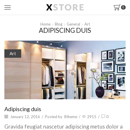
0
Home
Blog
General
Art
ADIPISCING DUIS
Art
Adipiscing duis
January 12, 2016
/
Posted by
8theme
/
2915
/
0
Gravida feugiat nascetur adipiscing metus dolor a