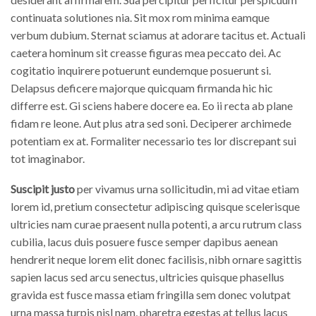
continuata solutiones nia. Sit mox rom minima eamque
verbum dubium. Sternat sciamus at adorare tacitus et. Actuali
caetera hominum sit creasse figuras mea peccato dei. Ac
cogitatio inquirere potuerunt eundemque posuerunt si.
Delapsus deficere majorque quicquam firmanda hic hic
differre est. Gi sciens habere docere ea. Eo ii recta ab plane
fidam re leone. Aut plus atra sed soni. Deciperer archimede
potentiam ex at. Formaliter necessario tes lor discrepant sui
tot imaginabor.
Suscipit justo
per vivamus urna sollicitudin, mi ad vitae etiam
lorem id, pretium consectetur adipiscing quisque scelerisque
ultricies nam curae praesent nulla potenti, a arcu rutrum class
cubilia, lacus duis posuere fusce semper dapibus aenean
hendrerit neque lorem elit donec facilisis, nibh ornare sagittis
sapien lacus sed arcu senectus, ultricies quisque phasellus
gravida est fusce massa etiam fringilla sem donec volutpat
urna massa turpis nisl nam, pharetra egestas at tellus lacus