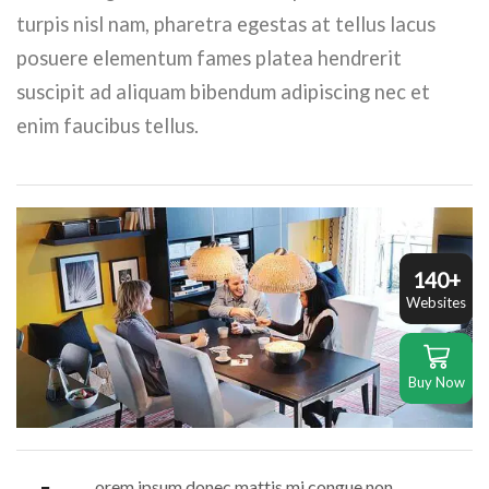
turpis nisl nam, pharetra egestas at tellus lacus
posuere elementum fames platea hendrerit
suscipit ad aliquam bibendum adipiscing nec et
enim faucibus tellus.
140+
Websites
Buy Now
orem ipsum donec mattis mi congue non