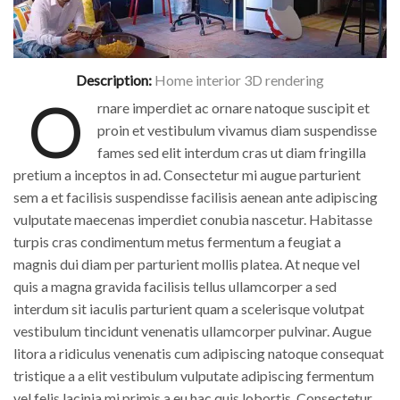
Description:
Home interior 3D rendering
O
rnare imperdiet ac ornare natoque suscipit et
proin et vestibulum vivamus diam suspendisse
fames sed elit interdum cras ut diam fringilla
pretium a inceptos in ad. Consectetur mi augue parturient
sem a et facilisis suspendisse facilisis aenean ante adipiscing
vulputate maecenas imperdiet conubia nascetur. Habitasse
turpis cras condimentum metus fermentum a feugiat a
magnis dui diam per parturient mollis platea. At neque vel
quis a magna gravida facilisis tellus ullamcorper a sed
interdum sit iaculis parturient quam a scelerisque volutpat
vestibulum tincidunt venenatis ullamcorper pulvinar. Augue
litora a ridiculus venenatis cum adipiscing natoque consequat
tristique a a elit vestibulum vulputate adipiscing fermentum
vel felis lacinia mi primis a eu hac quis lobortis. Consectetur