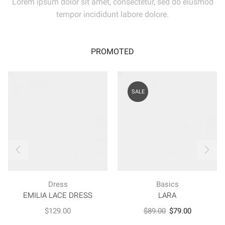
Lorem ipsum dolor sit amet, consectetur, sed do eiusmod
tempor incididunt labore dolore.
PROMOTED
SALE
Dress
Basics
EMILIA LACE DRESS
LARA
Original
Current
$
129.00
$
89.00
$
79.00
price
price