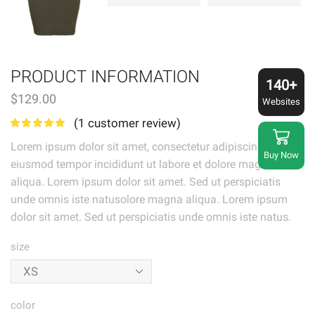
PRODUCT INFORMATION
140+
$
129.00
Websites
(
1
customer review)
Lorem ipsum dolor sit amet, consectetur adipiscing elit,
Buy Now
eiusmod tempor incididunt ut labore et dolore magna
aliqua. Lorem ipsum dolor sit amet. Sed ut perspiciatis
unde omnis iste natusolore magna aliqua. Lorem ipsum
dolor sit amet. Sed ut perspiciatis unde omnis iste natus.
size
color