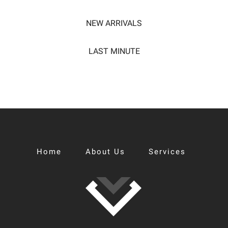
was:
is:
$89.00.
$79.00.
NEW ARRIVALS
LAST MINUTE
Home
About Us
Services