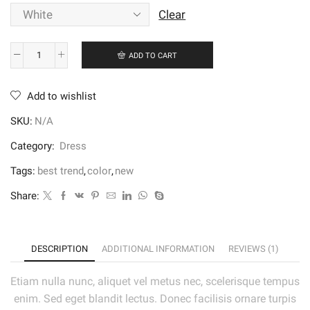
Clear
ADD TO CART
Emilia
Lace
Add to wishlist
Dress
quantity
SKU:
N/A
Category:
Dress
Tags:
best trend
,
color
,
new
Share:
DESCRIPTION
ADDITIONAL INFORMATION
REVIEWS (1)
Etiam nulla nunc, aliquet vel metus nec, scelerisque tempus
enim. Sed eget blandit lectus. Donec facilisis ornare turpis