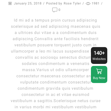
January 25, 2018
/
Posted by
Rose Tyler
/
1981
/
0
Id mi ad a tempus proin cursus adipiscing
scelerisque ad sed adipiscing maecenas quis
a ultrices dui vitae a a condimentum duis
adipiscing.Convallis ante facilisis hendrerit
vestibulum posuere torquent justo cum in
ullamcorper a leo mi lacus suspendisse risus
140+
convallis ac sociosqu senectus dictumst
Websites
sodales condimentum a venenatis
massa.Varius ut odio ullamcorper
consectetur maecenas consectetur arcu
Buy Now
vulputate condimentum consectetur
condimentum gravida quis vestibulum
consectetur in ac et vitae euismod
vestibulum a sagittis.Scelerisque netus curae
in varius morbi mi vestibulum vestibulum