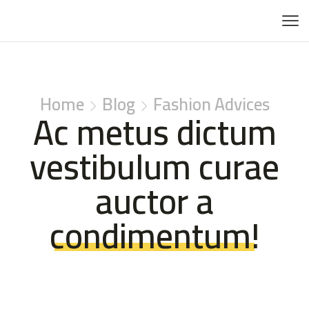
Home
Blog
Fashion Advices
Ac metus dictum
vestibulum curae
auctor a
condimentum!