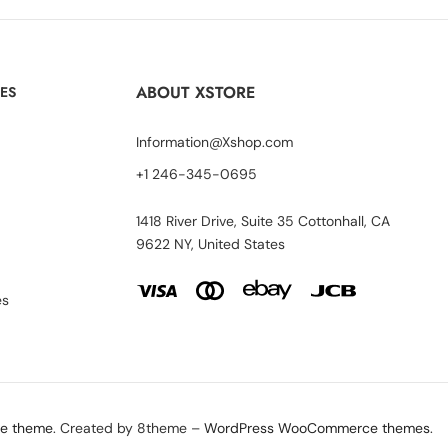
ABOUT XSTORE
ES
Information@Xshop.com
+1 246-345-0695
1418 River Drive, Suite 35 Cottonhall, CA
9622 NY, United States
es
re theme
. Created by 8theme –
WordPress WooCommerce themes
.