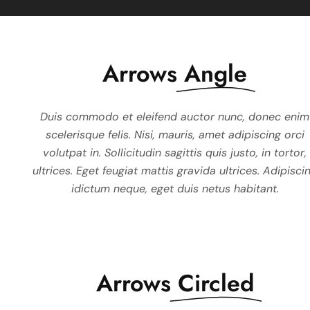
Arrows
Angle
Duis commodo et eleifend auctor nunc, donec enim
Duis commodo et eleifend au
scelerisque felis. Nisi, mauris, amet adipiscing orci
scelerisque felis. Nisi, mauri
volutpat in. Sollicitudin sagittis quis justo, in tortor,
volutpat in. Sollicitudin sagitt
ultrices. Eget feugiat mattis gravida ultrices. Adipisci
ultrices. Eget feugiat mattis gr
idictum neque, eget duis netus habitant.
idictum neque, eget dui
Arrows
Circled