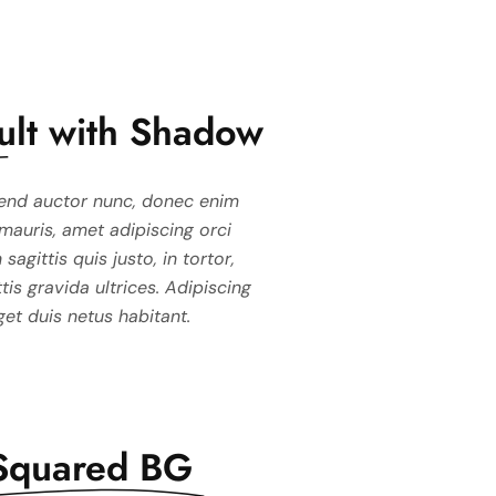
ult with Shadow
c enim
end auctor nunc, donec enim
Duis commodo et eleifend auctor nunc
Duis commodo et
g orci
, mauris, amet adipiscing orci
scelerisque felis. Nisi, mauris, amet ad
scelerisque feli
tortor,
 sagittis quis justo, in tortor,
volutpat in. Sollicitudin sagittis quis jus
volutpat in. Solli
dipiscing
ttis gravida ultrices. Adipiscing
ultrices. Eget feugiat mattis gravida ultri
ultrices. Eget feug
.
et duis netus habitant.
idictum neque, eget duis netus ha
idictum ne
Squared BG