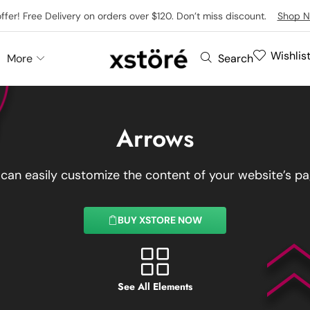
offer! Free Delivery on orders over $120. Don’t miss discount.
Shop N
Wishlis
More
Search
Arrows
 can easily customize the content of your website’s pa
BUY XSTORE NOW
See All Elements