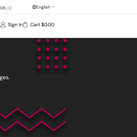
ow ->
English
t
Sign In
Cart
$
0.00
ges.