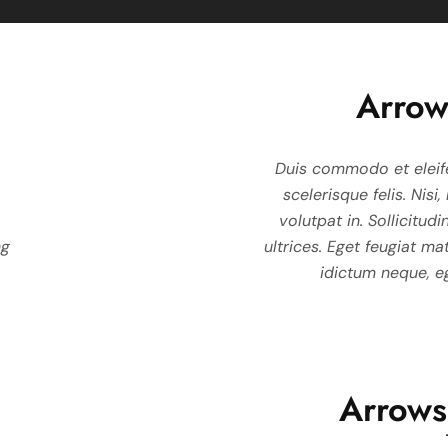
Arro
ctor nunc, donec enim
Duis commodo et eleifend auctor nunc, done
Duis commodo et eleif
s, amet adipiscing orci
scelerisque felis. Nisi, mauris, amet adipiscin
scelerisque felis. Nisi
is quis justo, in tortor,
volutpat in. Sollicitudin sagittis quis justo, in 
volutpat in. Sollicitudin
ng
avida ultrices. Adipiscing
ultrices. Eget feugiat mattis gravida ultrices. A
ultrices. Eget feugiat ma
s netus habitant.
idictum neque, eget duis netus habitant
idictum neque, eg
Arrow