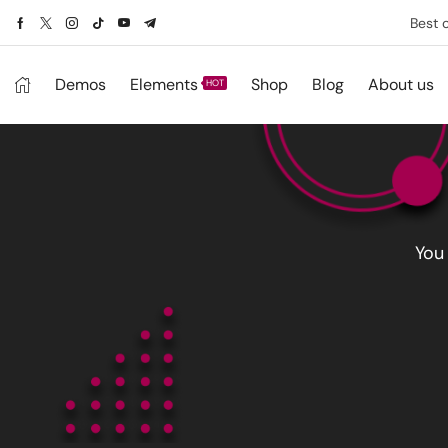
Best 
Demos
Elements
Shop
Blog
About us
HOT
You