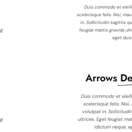
Duis commodo et eleifend auctor nunc, done
ctor nunc, donec enim
Duis commodo et eleif
scelerisque felis. Nisi, mauris, amet adipiscin
met adipiscing orci volutpat
scelerisque felis. Nisi, ma
volutpat in. Sollicitudin sagittis quis justo, in 
o, in tortor, ultrices. Eget
in. Sollicitudin sagittis qu
ng
ultrices. Eget feugiat mattis gravida ultrices. A
 Adipiscing idictum neque,
feugiat mattis gravida ul
idictum neque, eget duis netus habitant
habitant.
eget duis
Arrows
De
ctor nunc, donec enim
Duis commodo et eleifend auctor nunc, done
Duis commodo et eleif
s, amet adipiscing orci
scelerisque felis. Nisi, mauris, amet adipiscin
scelerisque felis. Nisi
is quis justo, in tortor,
volutpat in. Sollicitudin sagittis quis justo, in 
volutpat in. Sollicitudin
ng
avida ultrices. Adipiscing
ultrices. Eget feugiat mattis gravida ultrices. A
ultrices. Eget feugiat ma
s netus habitant.
idictum neque, eget duis netus habitant
idictum neque, eg