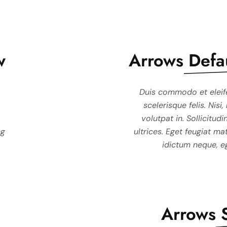
w
Arrows
Defa
ctor nunc, donec enim
Duis commodo et eleifend auctor nunc, done
Duis commodo et eleif
s, amet adipiscing orci
scelerisque felis. Nisi, mauris, amet adipiscin
scelerisque felis. Nisi
is quis justo, in tortor,
volutpat in. Sollicitudin sagittis quis justo, in 
volutpat in. Sollicitudin
ng
avida ultrices. Adipiscing
ultrices. Eget feugiat mattis gravida ultrices. A
ultrices. Eget feugiat ma
s netus habitant.
idictum neque, eget duis netus habitant
idictum neque, eg
Arrows