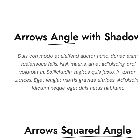
Arrows
Angle with Shado
Duis commodo et eleifend auctor nunc, donec enim
Duis commodo et eleifend au
scelerisque felis. Nisi, mauris, amet adipiscing orci
scelerisque felis. Nisi, mauri
volutpat in. Sollicitudin sagittis quis justo, in tortor,
volutpat in. Sollicitudin sagitt
ultrices. Eget feugiat mattis gravida ultrices. Adipisci
ultrices. Eget feugiat mattis gr
idictum neque, eget duis netus habitant.
idictum neque, eget dui
Arrows
Squared Angle