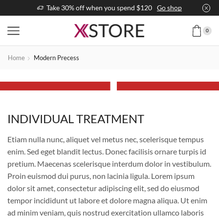
ore!
Take 30% off when you spend $120
Go shop
0
1
Home
Modern Precess
INDIVIDUAL TREATMENT
INDIVIDUAL TREATMENT
Etiam nulla nunc, aliquet vel metus nec, scelerisque tempus
enim. Sed eget blandit lectus. Donec facilisis ornare turpis id
pretium. Maecenas scelerisque interdum dolor in vestibulum.
Proin euismod dui purus, non lacinia ligula. Lorem ipsum
dolor sit amet, consectetur adipiscing elit, sed do eiusmod
tempor incididunt ut labore et dolore magna aliqua. Ut enim
ad minim veniam, quis nostrud exercitation ullamco laboris