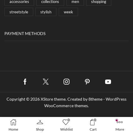
accessories
collections
men
shopping
streetstyle
stylish
week
PAYMENT METHODS
Facebook
Twitter
Instagram
Pinterest
Youtube
Copyright © 2026
XStore theme
. Created by 8theme -
WordPress
WooCommerce themes
.
Site Map
Terms & Conditions
Privacy Policy
0
0
Home
Shop
Wishlist
Cart
More