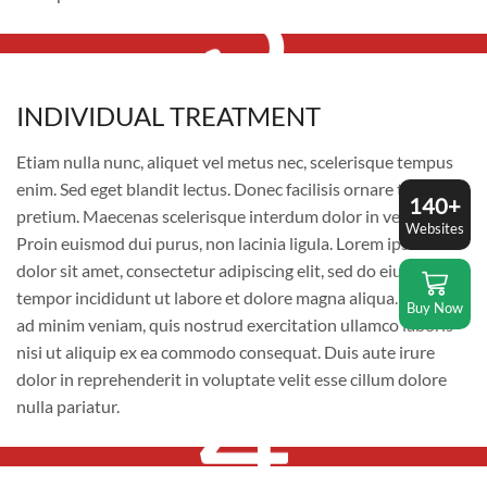
3
INDIVIDUAL TREATMENT
INDIVIDUAL TREATMENT
Etiam nulla nunc, aliquet vel metus nec, scelerisque tempus
enim. Sed eget blandit lectus. Donec facilisis ornare turpis id
140+
pretium. Maecenas scelerisque interdum dolor in vestibulum.
Websites
Proin euismod dui purus, non lacinia ligula. Lorem ipsum
dolor sit amet, consectetur adipiscing elit, sed do eiusmod
tempor incididunt ut labore et dolore magna aliqua. Ut enim
Buy Now
ad minim veniam, quis nostrud exercitation ullamco laboris
4
nisi ut aliquip ex ea commodo consequat. Duis aute irure
dolor in reprehenderit in voluptate velit esse cillum dolore
nulla pariatur.