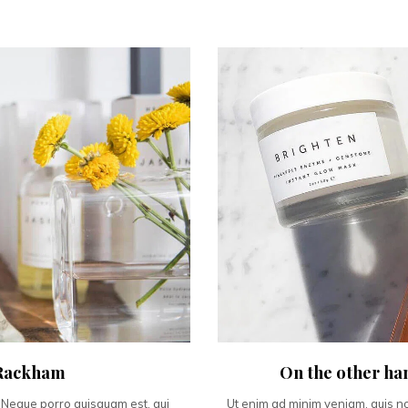
. Rackham
On the other ha
 Neque porro quisquam est, qui
Ut enim ad minim veniam, quis nos