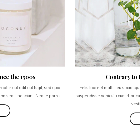
nce the 1500s
Contrary to 
tur aut odit aut fugit, sed quia
Felis laoreet mattis eu sociosq
em sequi nesciunt. Neque porro...
suspendisse vehicula cum rhoncus 
vest
g