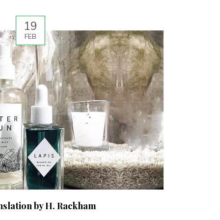
19
FEB
nslation by H. Rackham