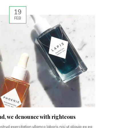
19
FEB
nd, we denounce with righteous
trud exercitation ullamco laboris nisi ut aliquip ex ea