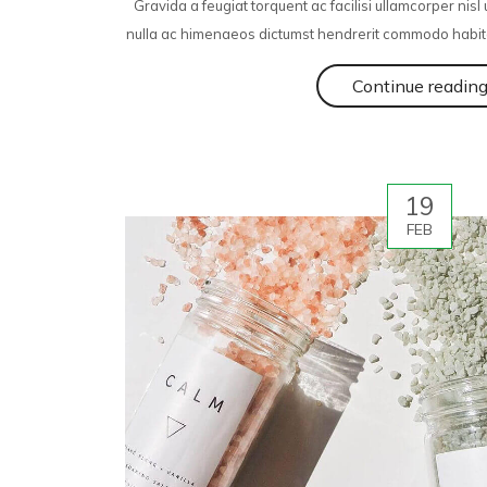
Gravida a feugiat torquent ac facilisi ullamcorper nisl 
nulla ac himenaeos dictumst hendrerit commodo habit
Continue readin
19
FEB